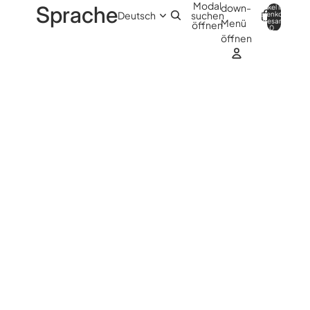
Modal
Sprache
down-
Artikel im
suchen
Warenkorb
0
insgesamt:
Menü
öffnen
0
öffnen